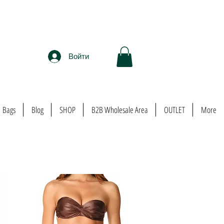
Войти
Bags
Blog
SHOP
B2B Wholesale Area
OUTLET
More