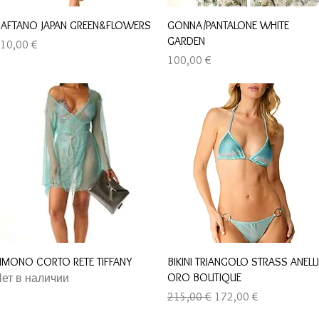
Быстрый просмотр
Быстрый просмотр
AFTANO JAPAN GREEN&FLOWERS
GONNA/PANTALONE WHITE
GARDEN
ена
10,00 €
Цена
100,00 €
Быстрый просмотр
Быстрый просмотр
IMONO CORTO RETE TIFFANY
BIKINI TRIANGOLO STRASS ANELLI
ORO BOUTIQUE
ет в наличии
Обычная цена
Цена со скидкой
215,00 €
172,00 €