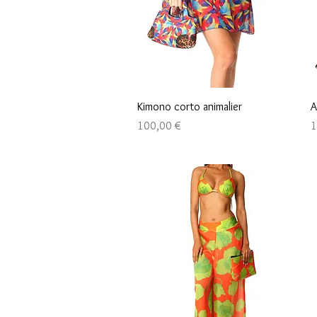
Быстрый просмотр
Kimono corto animalier
A
Цена
Ц
100,00 €
1