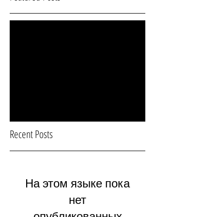
На этом языке пока нет
опубликованных постов
Когда посты будут
опубликованы, вы увидите
их здесь.
Recent Posts
На этом языке пока
нет
опубликованных