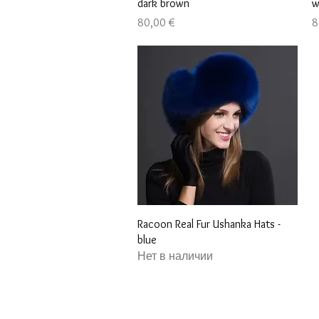
dark brown
w
Цена
Ц
80,00 €
8
Быстрый просмотр
Racoon Real Fur Ushanka Hats -
blue
Нет в наличии