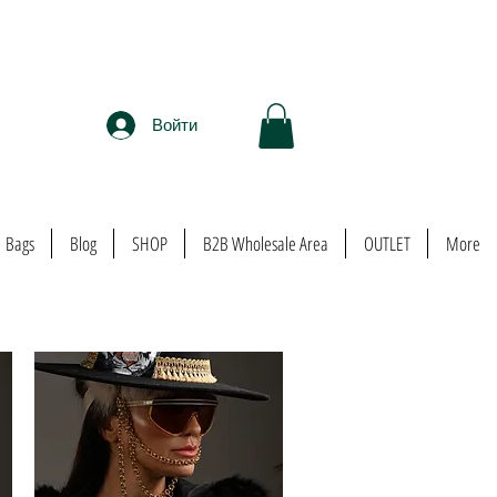
Войти
Bags
Blog
SHOP
B2B Wholesale Area
OUTLET
More