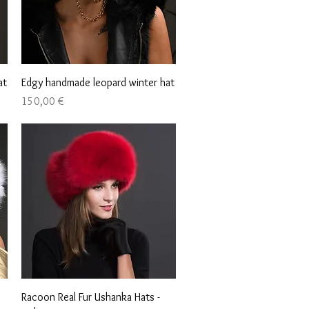
Быстрый просмотр
at
Edgy handmade leopard winter hat
Цена
150,00 €
Быстрый просмотр
Racoon Real Fur Ushanka Hats -