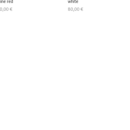
ine red
white
ена
Цена
0,00 €
80,00 €