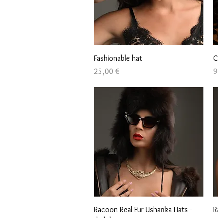
Быстрый просмотр
Fashionable hat
C
Цена
Ц
25,00 €
9
Быстрый просмотр
Racoon Real Fur Ushanka Hats -
R