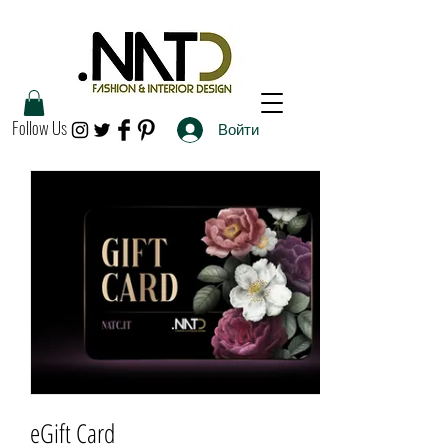
Follow Us
Войти
eGift Card