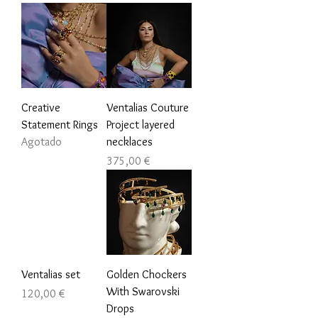
Creative
Ventalias Couture
Statement Rings
Project layered
Agotado
necklaces
Precio
375,00 €
Ventalias set
Golden Chockers
With Swarovski
Precio
120,00 €
Drops