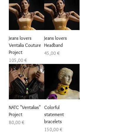
Jeans lovers
Jeans lovers
Ventalia Couture
Headband
Project
Precio
45,00 €
Precio
105,00 €
NATC "Ventalias"
Colorful
Project
statement
bracelets
Precio
80,00 €
Precio
150,00 €