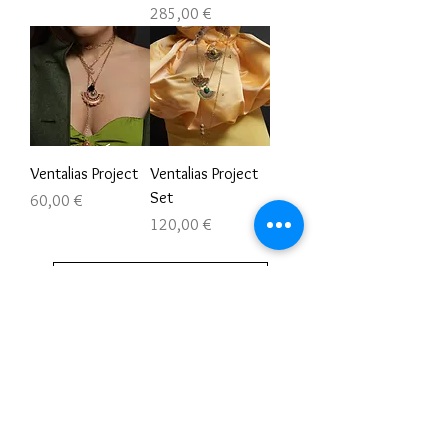
Precio
285,00 €
Ventalias Project
Ventalias Project
Set
Precio
60,00 €
Precio
120,00 €
Cargar más