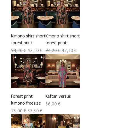
Kimono shirt short
Kimono shirt short
forest print
forest print
Precio
Precio de oferta
Precio
Precio de oferta
94,20 €
47,10 €
94,20 €
47,10 €
Forest print
Kaftan versus
kimono freesize
Precio
36,00 €
Precio
Precio de oferta
75,00 €
37,50 €