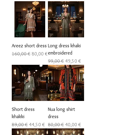
Areez short dress
Long dress khaki
embroidered
Precio
Precio de oferta
160,00 €
80,00 €
Precio
Precio de oferta
99,00 €
49,50 €
Short dress
Nua long shirt
khakki
dress
Precio
Precio de oferta
Precio
Precio de oferta
89,00 €
44,50 €
80,00 €
40,00 €