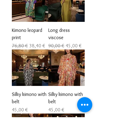
Kimono leopard
Long dress
print
viscose
Precio
Precio de oferta
Precio
Precio de oferta
76,80 €
38,40 €
90,00 €
45,00 €
Silky kimono with
Silky kimono with
belt
belt
Precio
Precio
45,00 €
45,00 €