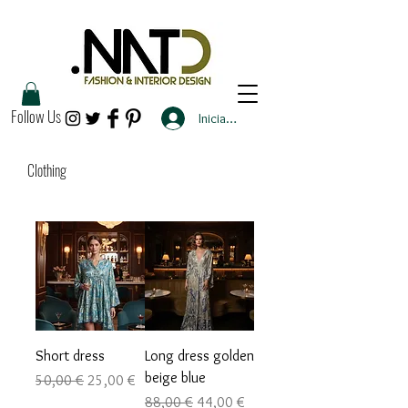
Follow Us
Iniciar sesión
Clothing
Short dress
Long dress golden
beige blue
Precio
Precio de oferta
50,00 €
25,00 €
Precio
Precio de oferta
88,00 €
44,00 €