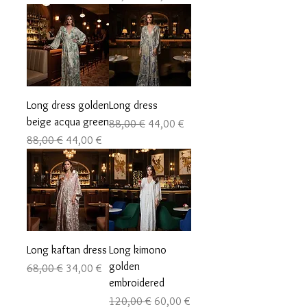
Long dress golden
Long dress
beige acqua green
Precio
Precio de oferta
88,00 €
44,00 €
Precio
Precio de oferta
88,00 €
44,00 €
Long kaftan dress
Long kimono
golden
Precio
Precio de oferta
68,00 €
34,00 €
embroidered
Precio
Precio de oferta
120,00 €
60,00 €