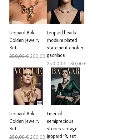
Leopard Bold
Leopard heads
Golden Jewelry
rhodium plated
Set
statement choker
necklace
Prezzo regolare
Prezzo scontato
250,00 €
200,00 €
Prezzo regolare
Prezzo scontato
250,00 €
180,00 €
Leopard Bold
Emerald
Golden Jewelry
semiprecious
Set
stones vintage
leopard 🐆 set
Prezzo regolare
Prezzo scontato
250,00 €
200,00 €