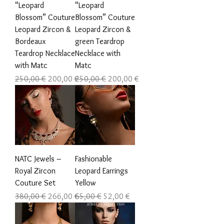
“Leopard
“Leopard
Blossom” Couture
Blossom” Couture
Leopard Zircon &
Leopard Zircon &
Bordeaux
green Teardrop
Teardrop Necklace
Necklace with
with Matc
Matc
Prezzo regolare
Prezzo scontato
Prezzo regolare
Prezzo scontato
250,00 €
200,00 €
250,00 €
200,00 €
NATC Jewels –
Fashionable
Royal Zircon
Leopard Earrings
Couture Set
Yellow
Prezzo regolare
Prezzo scontato
Prezzo regolare
Prezzo scontato
380,00 €
266,00 €
65,00 €
52,00 €