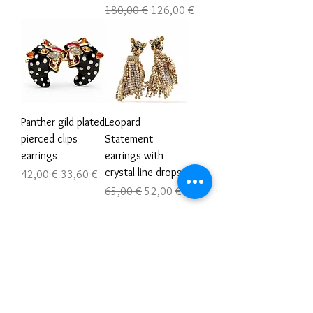
Prezzo regolare
Prezzo scontato
180,00 €
126,00 €
Panther gild plated
Leopard
pierced clips
Statement
earrings
earrings with
crystal line drops
Prezzo regolare
Prezzo scontato
42,00 €
33,60 €
Prezzo regolare
Prezzo scontato
65,00 €
52,00 €
Carica altro