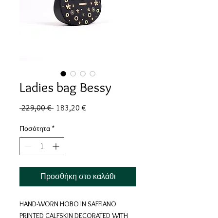
Ladies bag Bessy
Κανονική
Τιμή
 229,00 € 
183,20 €
τιμή
Έκπτωσης
Ποσότητα
*
Προσθήκη στο καλάθι
HAND-WORN HOBO IN SAFFIANO
PRINTED CALFSKIN DECORATED WITH