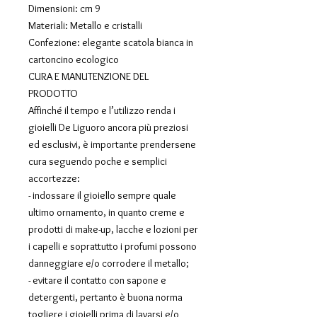
Dimensioni: cm 9
Materiali: Metallo e cristalli
Confezione: elegante scatola bianca in
cartoncino ecologico
CURA E MANUTENZIONE DEL
PRODOTTO
Affinché il tempo e l’utilizzo renda i
gioielli De Liguoro ancora più preziosi
ed esclusivi, è importante prendersene
cura seguendo poche e semplici
accortezze:
- indossare il gioiello sempre quale
ultimo ornamento, in quanto creme e
prodotti di make-up, lacche e lozioni per
i capelli e soprattutto i profumi possono
danneggiare e/o corrodere il metallo;
- evitare il contatto con sapone e
detergenti, pertanto è buona norma
togliere i gioielli prima di lavarsi e/o