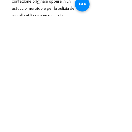
confezione originale oppure in un
astuccio morbido e per la pulizia del
gioiello utilizzare un panno in
microfibra.
CERTIFICAZIONI
Prodotto "Nichel Tested"